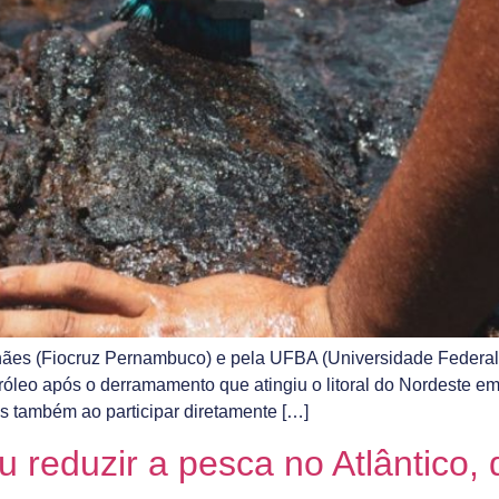
hães (Fiocruz Pernambuco) e pela UFBA (Universidade Federal
róleo após o derramamento que atingiu o litoral do Nordeste 
s também ao participar diretamente […]
reduzir a pesca no Atlântico,