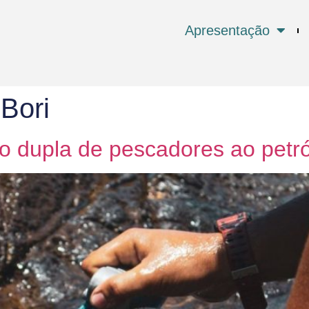
Apresentação
Bori
ão dupla de pescadores ao pet