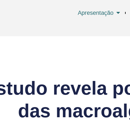
Apresentação
studo revela p
das macroa