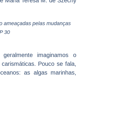
ho e Maria Teresa M. de Szechy
stão ameaçadas pelas mudanças
OP 30
 geralmente imaginamos o
carismáticas. Pouco se fala,
ceanos: as algas marinhas,