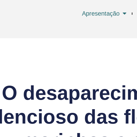
Apresentação
O desapareci
ilencioso das f