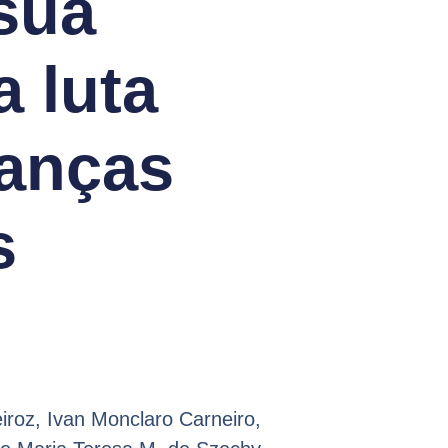
sua
a luta
anças
s
roz, Ivan Monclaro Carneiro,