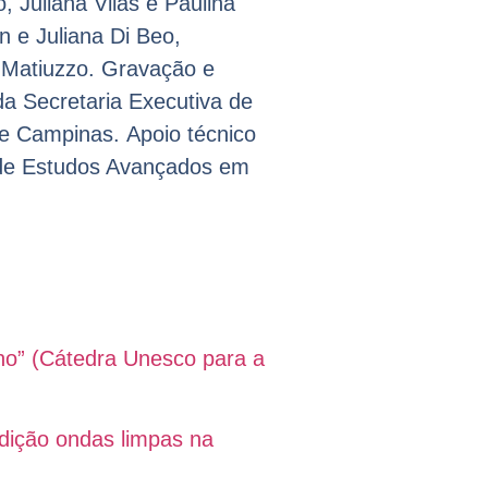
, Juliana Vilas e Paulina
 e Juliana Di Beo,
z Matiuzzo.
Gravação e
a Secretaria Executiva de
de Campinas.
Apoio técnico
 de Estudos Avançados em
ano” (Cátedra Unesco para a
edição ondas limpas na