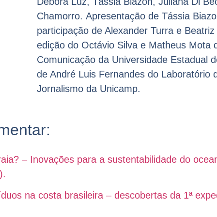
Débora Luz, Tássia Biazon, Juliana Di Beo
Chamorro.
Apresentação de Tássia Biazon
participação de Alexander Turra e Beatri
edição do Octávio Silva e Matheus Mota d
Comunicação da Universidade Estadual 
de André Luis Fernandes do Laboratório
Jornalismo da Unicamp.
mentar:
praia? – Inovações para a sustentabilidade do oce
).
íduos na costa brasileira – descobertas da 1ª exp