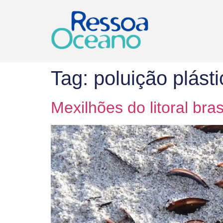
Tag:
poluição plásti
Mexilhões do litoral bra