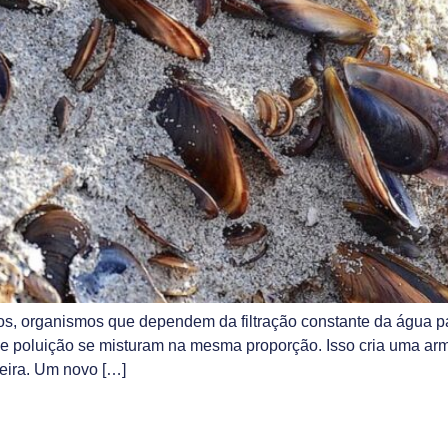
s, organismos que dependem da filtração constante da água pa
 e poluição se misturam na mesma proporção. Isso cria uma ar
ueira. Um novo […]